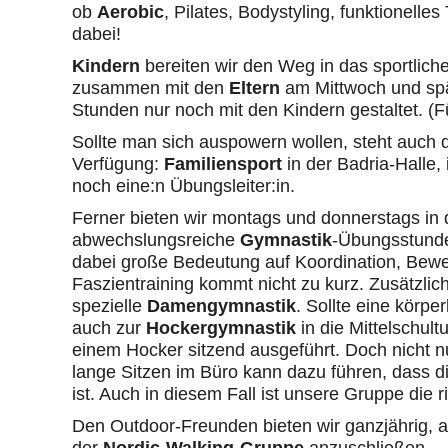
ob
Aerobic
, Pilates, Bodystyling, funktionelle
dabei!
Kindern
bereiten wir den Weg in das sportliche
zusammen mit den
Eltern
am Mittwoch und spät
Stunden nur noch mit den Kindern gestaltet. (F
Sollte man sich auspowern wollen, steht auch d
Verfügung:
Familiensport
in der Badria-Halle
noch eine:n Übungsleiter:in.
Ferner bieten wir montags und donnerstags in 
abwechslungsreiche
Gymnastik
-Übungsstunden
dabei große Bedeutung auf Koordination, Beweg
Faszientraining kommt nicht zu kurz. Zusätzlich
spezielle
Damengymnastik
. Sollte eine körp
auch zur
Hockergymnastik
in die Mittelschul
einem Hocker sitzend ausgeführt. Doch nicht n
lange Sitzen im Büro kann dazu führen, dass d
ist. Auch in diesem Fall ist unsere Gruppe die r
Den Outdoor-Freunden bieten wir ganzjährig, a